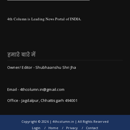
4th Column is Leading News Portal of INDIA.
हमारे बारे में
Owner/ Editor - Shubhaanshu Shri Jha
Email - 4thcolumn.in@gmail.com
Office - Jagdalpur, Chhattisgarh 494001
Copyright ©
2026 | 4thcolumn.in | All Rights Reserved
Login
Home
Privacy
Contact