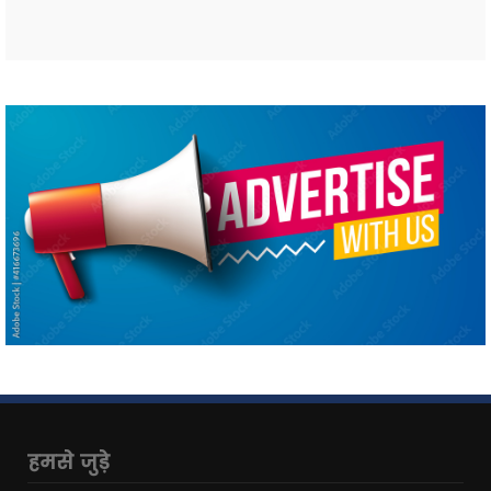
Romesh Namdev
Vedant Jha
दिवाकर यादव
हमसे जुड़े