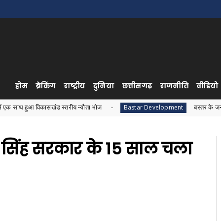
होम
ब्रेकिंग
राष्ट्रीय
दुनिया
छत्तीसगढ़
राजनीति
वीडियो
ासखंड स्तरीय न्यौता भोज
बस्तर के जनजातीय विकास को ल
Bastar Development
 सिंह सरकार के 15 साल चला