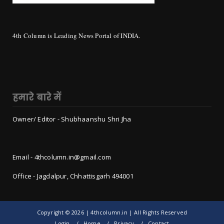
4th Column is Leading News Portal of INDIA.
हमारे बारे में
Owner/ Editor - Shubhaanshu Shri Jha
Email - 4thcolumn.in@gmail.com
Office - Jagdalpur, Chhattisgarh 494001
Copyright ©
2026 | 4thcolumn.in | All Rights Reserved
Login
Home
Privacy
Contact