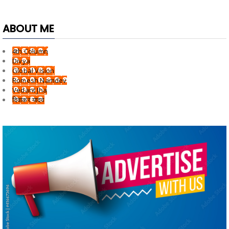
ABOUT ME
4th Column
Divya
Global Vision
Romesh Namdev
Vedant Jha
दिवाकर यादव