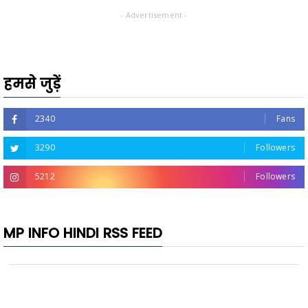
- Advertisement -
हमसे जुड़ें
2340
Fans
3290
Followers
5212
Followers
MP INFO HINDI RSS FEED