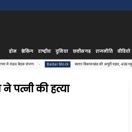
होम
ब्रेकिंग
राष्ट्रीय
दुनिया
छत्तीसगढ़
राजनीति
वीडियो
संपन्न
बस्तर विकासखंड की अनूठी पहल, 498 स्कूलों में एक साथ हु
Bastar Block
 ने पत्नी की हत्या