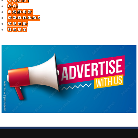
4th Column
Divya
Global Vision
Romesh Namdev
Vedant Jha
दिवाकर यादव