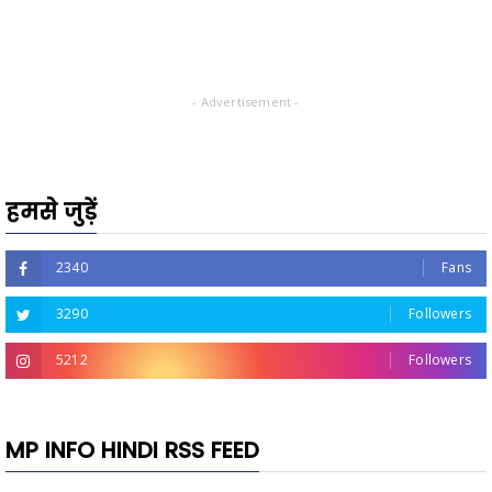
- Advertisement -
हमसे जुड़ें
2340
Fans
3290
Followers
5212
Followers
MP INFO HINDI RSS FEED