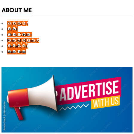
ABOUT ME
4th Column
Divya
Global Vision
Romesh Namdev
Vedant Jha
दिवाकर यादव