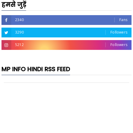
हमसे जुड़ें
2340
Fans
3290
Followers
5212
Followers
MP INFO HINDI RSS FEED