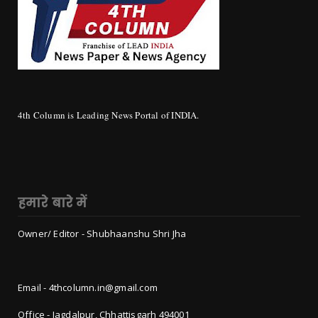
4th Column is Leading News Portal of INDIA.
हमारे बारे में
Owner/ Editor - Shubhaanshu Shri Jha
Email - 4thcolumn.in@gmail.com
Office - Jagdalpur, Chhattisgarh 494001