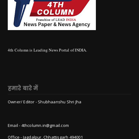
4th Column is Leading News Portal of INDIA.
हमारे बारे में
Owner/ Editor - Shubhaanshu Shri Jha
Email - 4thcolumn.in@gmail.com
Office - Jagdalpur, Chhattisgarh 494001