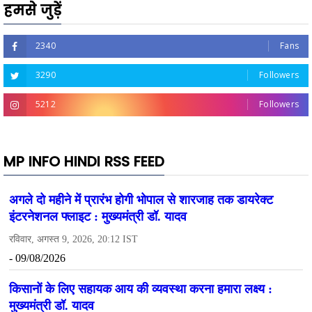
हमसे जुड़ें
2340
Fans
3290
Followers
5212
Followers
MP INFO HINDI RSS FEED