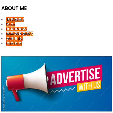
ABOUT ME
4th Column
Divya
Global Vision
Romesh Namdev
Vedant Jha
दिवाकर यादव